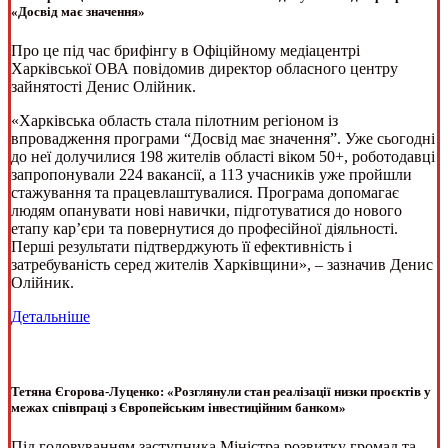
«Досвід має значення»
Про це під час брифінгу в Офіційному медіацентрі
Харківської ОВА повідомив директор обласного центру
зайнятості Денис Олійник.
«Харківська область стала пілотним регіоном із
впровадження програми “Досвід має значення”. Уже сьогодні
до неї долучилися 198 жителів області віком 50+, роботодавці
запропонували 224 вакансії, а 113 учасників уже пройшли
стажування та працевлаштувалися. Програма допомагає
людям опанувати нові навички, підготуватися до нового
етапу кар’єри та повернутися до професійної діяльності.
Перші результати підтверджують її ефективність і
затребуваність серед жителів Харківщини», – зазначив Денис
Олійник.
Детальніше
Тетяна Єгорова-Луценко: «Розглянули стан реалізації низки проєктів у
межах співпраці з Європейським інвестиційним банком»
Під головуванням заступника Міністра розвитку громад та