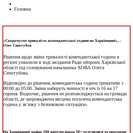
Головна
«Скорочуємо тривалість комендантської години на Харківщині», –
Олег Синєгубов
Рішення щодо зміни тривалості комендантської години в
регіоні ухвалили в ході засідання Ради оборони Харківської
області під головування начальника ХОВА Олега
Синєгубова.
Відповідно до рішення, комендантська година триватиме з
00:00 до 05:00. Зміни наберуть чинності в ніч із 16 на 17
серпня. Водночас, рішення не розповсюджується на громади
області, де запроваджена місцева посилена комендантська
година у зв’язку з безпековою ситуацією.
На Харківщині майже 200 жителів віком 50+ долучилися до програми