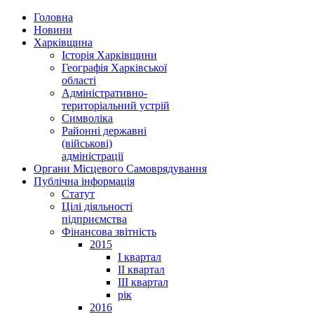
Головна
Новини
Харківщина
Історія Харківщини
Географія Харківської
області
Адміністративно-
територіальний устрій
Символіка
Районні державні
(військові)
адміністрації
Органи Місцевого Самоврядування
Публічна інформація
Статут
Цілі діяльності
підприємства
Фінансова звітність
2015
I квартал
II квартал
III квартал
рік
2016