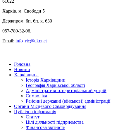
61022
Харків, м. Свободи 5
Держпром, 6п. 6п. к. 630
057-780-32-06.
Email:
info_ric@ukr.net
Головна
Новини
Харківщина
Історія Харківщини
Географія Харківської області
Адміністративно-територіальний устрій
Символіка
Районні державні (військові) адміністрації
Органи Місцевого Самоврядування
Публічна інформація
Статут
Цілі діяльності підприємства
Фінансова звітність