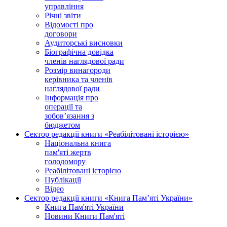
управління
Річні звіти
Відомості про
договори
Аудиторські висновки
Біографічна довідка
членів наглядової ради
Розмір винагороди
керівника та членів
наглядової ради
Інформація про
операції та
зобов’язання з
бюджетом
Сектор редакції книги «Реабілітовані історією»
Національна книга
пам'яті жертв
голодомору
Реабілітовані історією
Публікації
Відео
Сектор редакції книги «Книга Пам’яті України»
Книга Пам'яті України
Новини Книги Пам'яті