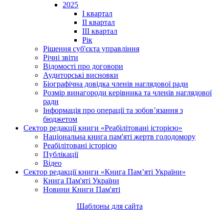
2025
I квартал
II квартал
III квартал
Рік
Рішення суб'єкта управління
Річні звіти
Відомості про договори
Аудиторські висновки
Біографічна довідка членів наглядової ради
Розмір винагороди керівника та членів наглядової
ради
Інформація про операції та зобов’язання з
бюджетом
Сектор редакції книги «Реабілітовані історією»
Національна книга пам'яті жертв голодомору
Реабілітовані історією
Публікації
Відео
Сектор редакції книги «Книга Пам’яті України»
Книга Пам'яті України
Новини Книги Пам'яті
Шаблоны для сайта