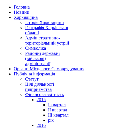
Головна
Новини
Харківщина
Історія Харківщини
Географія Харківської
області
Адміністративно-
територіальний устрій
Символіка
Районні державні
(військові)
адміністрації
Органи Місцевого Самоврядування
Публічна інформація
Статут
Цілі діяльності
підприємства
Фінансова звітність
2015
I квартал
II квартал
III квартал
рік
2016