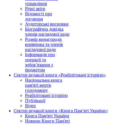
управління
Річні звіти
Відомості про
договори
Аудиторські висновки
Біографічна довідка
членів наглядової ради
Розмір винагороди
керівника та членів
наглядової ради
Інформація про
операції та
зобов’язання з
бюджетом
Сектор редакції книги «Реабілітовані історією»
Національна книга
пам'яті жертв
голодомору
Реабілітовані історією
Публікації
Відео
Сектор редакції книги «Книга Пам’яті України»
Книга Пам'яті України
Новини Книги Пам'яті