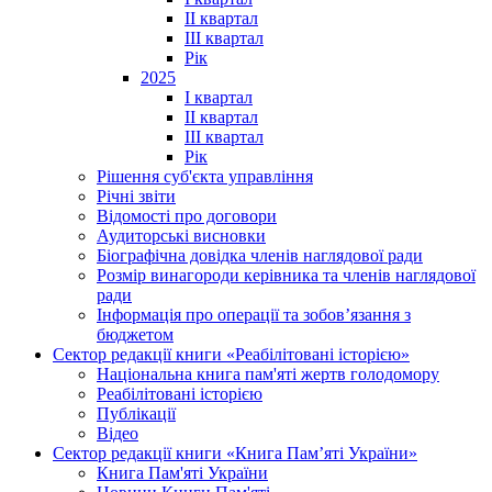
II квартал
III квартал
Рік
2025
I квартал
II квартал
III квартал
Рік
Рішення суб'єкта управління
Річні звіти
Відомості про договори
Аудиторські висновки
Біографічна довідка членів наглядової ради
Розмір винагороди керівника та членів наглядової
ради
Інформація про операції та зобов’язання з
бюджетом
Сектор редакції книги «Реабілітовані історією»
Національна книга пам'яті жертв голодомору
Реабілітовані історією
Публікації
Відео
Сектор редакції книги «Книга Пам’яті України»
Книга Пам'яті України