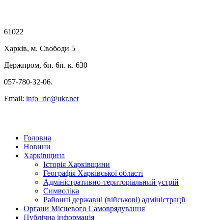
61022
Харків, м. Свободи 5
Держпром, 6п. 6п. к. 630
057-780-32-06.
Email:
info_ric@ukr.net
Головна
Новини
Харківщина
Історія Харківщини
Географія Харківської області
Адміністративно-територіальний устрій
Символіка
Районні державні (військові) адміністрації
Органи Місцевого Самоврядування
Публічна інформація