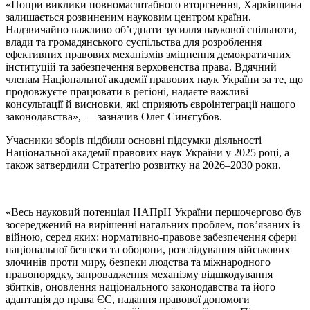
«Попри виклики повномасштабного вторгнення, Харківщина
залишається розвиненим науковим центром країни.
Надзвичайно важливо об’єднати зусилля наукової спільноти,
влади та громадянського суспільства для розроблення
ефективних правових механізмів зміцнення демократичних
інституцій та забезпечення верховенства права. Вдячний
членам Національної академії правових наук України за те, що
продовжуєте працювати в регіоні, надаєте важливі
консультації й висновки, які сприяють євроінтеграції нашого
законодавства», — зазначив Олег Синєгубов.
Учасники зборів підбили основні підсумки діяльності
Національної академії правових наук України у 2025 році, а
також затвердили Стратегію розвитку на 2026–2030 роки.
«Весь науковий потенціал НАПрН України першочергово був
зосереджений на вирішенні нагальних проблем, пов’язаних із
війною, серед яких: нормативно-правове забезпечення сфери
національної безпеки та оборони, розслідування військових
злочинів проти миру, безпеки людства та міжнародного
правопорядку, запровадження механізму відшкодування
збитків, оновлення національного законодавства та його
адаптація до права ЄС, надання правової допомоги