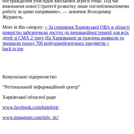
постраждалим унаслідок військової агресії тощо. Під час
виконання нової Стратегії розвитку лише поглиблюватимемо
роботу за цими напрямами», — зазначив Володимир
Журавель.
More in this category:
« За сприяння Харківської ОВА в області
повністю забезпечили доступ до інноваційної терапії для всіх
дітей зі СМА 2 типу
На Харківщині за тиждень виявили та
знищили понад 700 вибухонебезпечних предметів »
back to top
Комунальне підприємство
"Регіональний інформаційний центр"
Харківської обласної ради
www.facebook.com/kpinforic
www.instagram.com/info_ric/