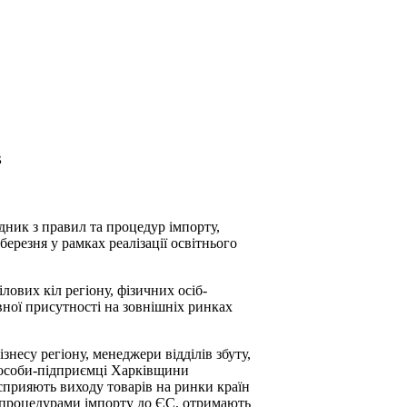
в
дник з правил та процедур імпорту,
ерезня у рамках реалізації освітнього
лових кіл регіону, фізичних осіб-
вної присутності на зовнішніх ринках
знесу регіону, менеджери відділів збуту,
і особи-підприємці Харківщини
 сприяють виходу товарів на ринки країн
 процедурами імпорту до ЄС, отримають