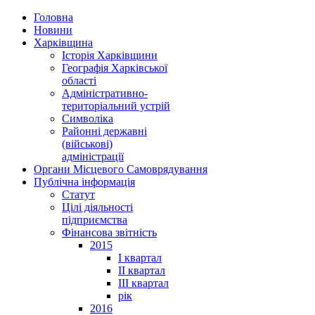
Головна
Новини
Харківщина
Історія Харківщини
Географія Харківської
області
Адміністративно-
територіальний устрій
Символіка
Районні державні
(військові)
адміністрації
Органи Місцевого Самоврядування
Публічна інформація
Статут
Цілі діяльності
підприємства
Фінансова звітність
2015
I квартал
II квартал
III квартал
рік
2016