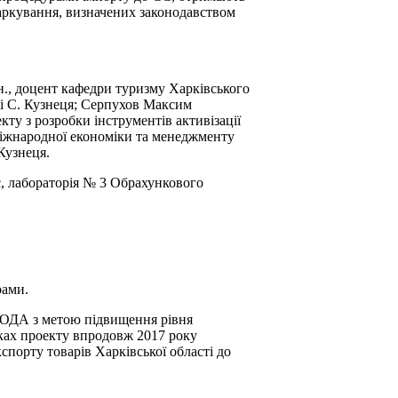
аркування, визначених законодавством
.н., доцент кафедри туризму Харківського
ні С. Кузнеця; Серпухов Максим
ту з розробки інструментів активізації
 міжнародної економіки та менеджменту
Кузнеця.
с, лабораторія № 3 Обрахункового
рами.
 ХОДА з метою підвищення рівня
мках проекту впродовж 2017 року
спорту товарів Харківської області до