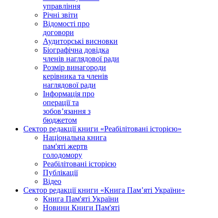
управління
Річні звіти
Відомості про
договори
Аудиторські висновки
Біографічна довідка
членів наглядової ради
Розмір винагороди
керівника та членів
наглядової ради
Інформація про
операції та
зобов’язання з
бюджетом
Сектор редакції книги «Реабілітовані історією»
Національна книга
пам'яті жертв
голодомору
Реабілітовані історією
Публікації
Відео
Сектор редакції книги «Книга Пам’яті України»
Книга Пам'яті України
Новини Книги Пам'яті