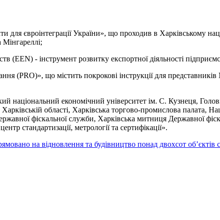
кти для євроінтеграції України», що проходив в Харківському на
 Мінгареллі;
в (EEN) - інструмент розвитку експортної діяльності підприємс
ння (PRO)», що містить покрокові інструкції для представників
кий національний економічний університет ім. С. Кузнеця, Голо
у Харківській області, Харківська торгово-промислова палата, Н
Державної фіскальної служби, Харківська митниця Державної фіс
нтр стандартизації, метрології та сертифікації».
прямовано на відновлення та будівництво понад двохсот об’єктів