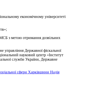
ціональному економічному університеті
тв»;
 МСБ з метою отримання дозвільних
вне управління Державної фіскальної
аціональний науковий центр «Інститут
кальної служби України, Державне
 соціальної сфери Харківщини
Надія