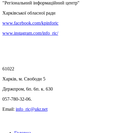
"Регіональний інформаційний центр"
Харківської обласної ради
www.facebook.com/kpinforic
www.instagram.com/info_ric/
61022
Харків, м. Свободи 5
Держпром, 6п. 6п. к. 630
057-780-32-06.
Email:
info_ric@ukr.net
Головна