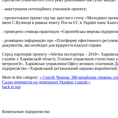
- анкетування потенційних учасників проекту;
- презентовано проект під час круглого столу «Молодіжні прое
імені С.Кузнеця в рамках візиту Посла ЄС в Україні пана Хьюга
- проведено семінар-практикум «Європейська мережа підприємст
- розміщено інформацію про «Платформу ефективного регулюва
документів, які необхідні для відкриття власної справи.
Серед партнерів проекту «Абетка експортера – 2018»: Харківсь
служби у Харківській області, Головне управління статистики 
метрології», Харківське управління Офісу великих платників 
підприємство «Харківський регіональний науково-виробничий це
More in this category:
« Сергій Чернов: 380 мільйонів гривень с
Салах перемогла на чемпіонаті України з шахів »
back to top
Комунальне підприємство