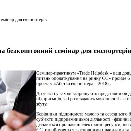
емінар для експортерів
 безкоштовний семінар для експортері
Семінар-практикум «Trade Helpdesk – ваш дові
питань оподаткування на ринку ЄС» пройде 6 б
проекту «Абетка експортера – 2018».
До участі у заході запрошують представників ді
підприємців, які розглядають можливості акти
збуту.
Керівники підприємств малого та середнього бі
суб’єкти підприємницької діяльності - фізичн
дізнаються про наявні електронні ресурси, що
ЄС, ознайомляться з основними правилами та