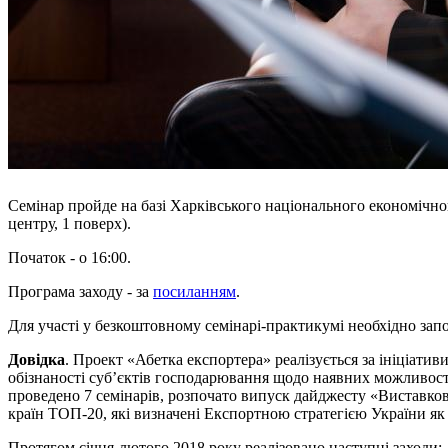
Семінар пройде на базі Харківського національного економічно
центру, 1 поверх).
Початок - о 16:00.
Програма заходу - за
посиланням
.
Для участі у безкоштовному семінарі-практикумі необхідно за
Довідка
. Проект «Абетка експортера» реалізується за ініціа
обізнаності суб’єктів господарювання щодо наявних можливост
проведено 7 семінарів, розпочато випуск дайджесту «Виставково
країн ТОП-20, які визначені Експортною стратегією України як п
Протягом січня-лютого 2018 року реалізовано наступні заходи: