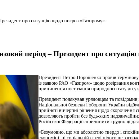
 Президент про ситуацію щодо погроз «Газпрому»
изовий період – Президент про ситуацію
Президент Петро Порошенко провів термінову 
із заявою РАО «Газпром» щодо розірвання кон
припинення постачання природного газу до укр
Президент подякував урядовцям та повідомив,
Національної безпеки і оборони України відбул
прийняті вичерпні рішення щодо скорочення с
дозволяють пройти без будь-яких надзвичайни
Російської Федерації спричинити труднощі для
«Безумовно, що ми абсолютно твердо і спокійн
економіці, ні соціальній сфері нічого не загро