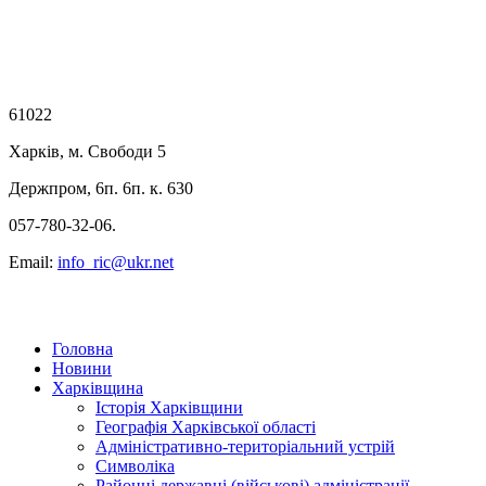
61022
Харків, м. Свободи 5
Держпром, 6п. 6п. к. 630
057-780-32-06.
Email:
info_ric@ukr.net
Головна
Новини
Харківщина
Історія Харківщини
Географія Харківської області
Адміністративно-територіальний устрій
Символіка
Районні державні (військові) адміністрації