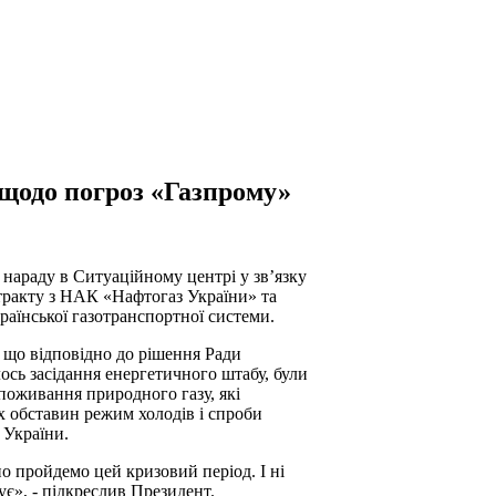
 щодо погроз «Газпрому»
нараду в Ситуаційному центрі у зв’язку
тракту з НАК «Нафтогаз України» та
аїнської газотранспортної системи.
 що відповідно до рішення Ради
ось засідання енергетичного штабу, були
поживання природного газу, які
х обставин режим холодів і спроби
 України.
о пройдемо цей кризовий період. І ні
жує», - підкреслив Президент.