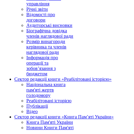
управління
Річні звіти
Відомості про
договори
Аудиторські висновки
Біографічна довідка
членів наглядової ради
Розмір винагороди
керівника та членів
наглядової ради
Інформація про
операції та
зобов’язання з
бюджетом
Сектор редакції книги «Реабілітовані історією»
Національна книга
пам'яті жертв
голодомору
Реабілітовані історією
Публікації
Відео
Сектор редакції книги «Книга Пам’яті України»
Книга Пам'яті України
Новини Книги Пам'яті