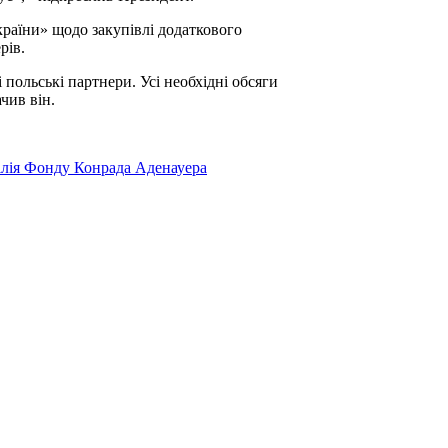
раїни» щодо закупівлі додаткового
рів.
польські партнери. Усі необхідні обсяги
ачив він.
філія Фонду Конрада Аденауера