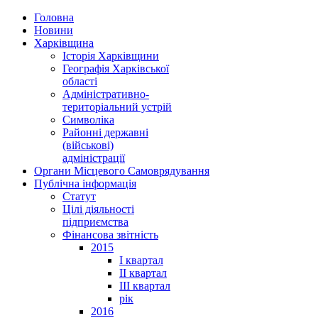
Головна
Новини
Харківщина
Історія Харківщини
Географія Харківської
області
Адміністративно-
територіальний устрій
Символіка
Районні державні
(військові)
адміністрації
Органи Місцевого Самоврядування
Публічна інформація
Статут
Цілі діяльності
підприємства
Фінансова звітність
2015
I квартал
II квартал
III квартал
рік
2016