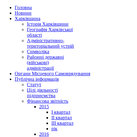
Головна
Новини
Харківщина
Історія Харківщини
Географія Харківської
області
Адміністративно-
територіальний устрій
Символіка
Районні державні
(військові)
адміністрації
Органи Місцевого Самоврядування
Публічна інформація
Статут
Цілі діяльності
підприємства
Фінансова звітність
2015
I квартал
II квартал
III квартал
рік
2016