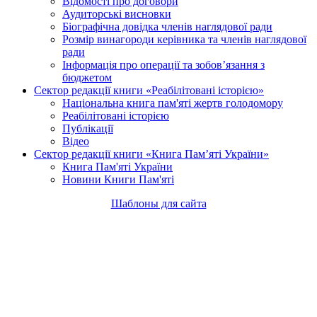
Відомості про договори
Аудиторські висновки
Біографічна довідка членів наглядової ради
Розмір винагороди керівника та членів наглядової
ради
Інформація про операції та зобов’язання з
бюджетом
Сектор редакції книги «Реабілітовані історією»
Національна книга пам'яті жертв голодомору
Реабілітовані історією
Публікації
Відео
Сектор редакції книги «Книга Пам’яті України»
Книга Пам'яті України
Новини Книги Пам'яті
Шаблоны для сайта