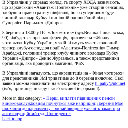
В Управлінні у справах молоді та спорту ХОДА зазначають,
що харківський «Авантаж-Політехнік» уже створив сенсацію,
здобувши право грати у півфіналі, його суперником буде
чинний володар Кубку і нинішній одноосібний лідер
Суперліги Парі-матч «Дніпро».
8 березня о 18:00 у ПС «Локомотив» (вул.Велика Панасівська,
90) відбудеться прес-конференція, присвячена «Фіналу
чотирьох» Кубку України, у якій візьмуть участь головний
тренер клубу-господаря події «Авантаж-Політехнік» Тимур
Арабаджі, головний тренер клубу чинного володаря Кубку
України «Дніпро» Денис Журавльов, а також представники
організації, яка проводить змагання, ФБУ.
В Управлінні нагадують, що акредитація на «Фінал чотирьох»
для представників ЗМІ триватиме до 8 березня включно. Свої
заявки можна надсилати на електронну адресу
h_paliy@ukr.net
(ім’я, прізвище, посаду і засіб масової інформації).
More in this category:
« Перші виплати підвищених пенсій
військовослужбовцям почнуться вже наприкінці березня
Моє
прохання до парламенту – якнайшвидше ухваліть закон про
антикорупційний суд. Президент »
back to top