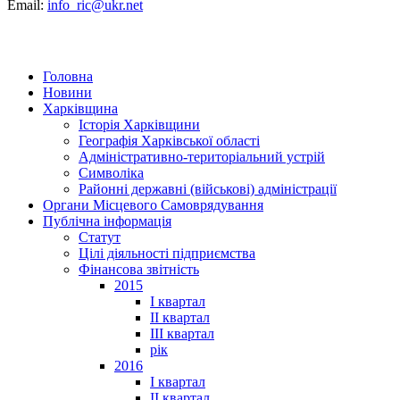
Email:
info_ric@ukr.net
Головна
Новини
Харківщина
Історія Харківщини
Географія Харківської області
Адміністративно-територіальний устрій
Символіка
Районні державні (військові) адміністрації
Органи Місцевого Самоврядування
Публічна інформація
Статут
Цілі діяльності підприємства
Фінансова звітність
2015
I квартал
II квартал
III квартал
рік
2016
I квартал
II квартал