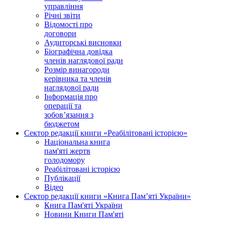
управління
Річні звіти
Відомості про
договори
Аудиторські висновки
Біографічна довідка
членів наглядової ради
Розмір винагороди
керівника та членів
наглядової ради
Інформація про
операції та
зобов’язання з
бюджетом
Сектор редакції книги «Реабілітовані історією»
Національна книга
пам'яті жертв
голодомору
Реабілітовані історією
Публікації
Відео
Сектор редакції книги «Книга Пам’яті України»
Книга Пам'яті України
Новини Книги Пам'яті