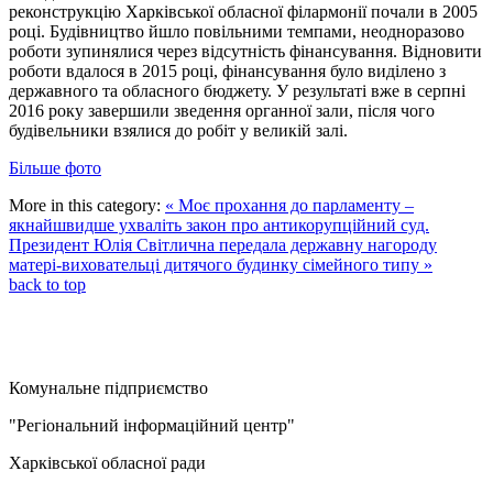
реконструкцію Харківської обласної філармонії почали в 2005
році. Будівництво йшло повільними темпами, неодноразово
роботи зупинялися через відсутність фінансування. Відновити
роботи вдалося в 2015 році, фінансування було виділено з
державного та обласного бюджету. У результаті вже в серпні
2016 року завершили зведення органної зали, після чого
будівельники взялися до робіт у великій залі.
Більше фото
More in this category:
« Моє прохання до парламенту –
якнайшвидше ухваліть закон про антикорупційний суд.
Президент
Юлія Світлична передала державну нагороду
матері-виховательці дитячого будинку сімейного типу »
back to top
Комунальне підприємство
"Регіональний інформаційний центр"
Харківської обласної ради