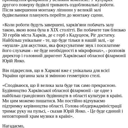
другого поверху будівлі тривають оздоблювальні роботи.
Після завершення монтажу ліпнини у великій залі
будівельники планують перейти до монтажу сцени.
«Коли роботи будуть завершені, харків'яни побачать залу
такою, якою вона була в ХІХ столітті. Ви побачите там близько
30 гербів міста Харків, де є герб з Кадуцеєм, Ріг достатку.
Найбільш унікальне - те, що буде тільки в нашій залі, - це
«мушля» для акустики, яка фокусуватиме звук і посилатиме
його слухачам - не буде необхідності в мікрофонах», - розповів
директор і головний диригент Харківської обласної філармонії
Юрій Янко.
Він підкреслив, що в Харкові вже є унікальна для всієї
України органна зала зі змінною геометрією стелі.
«Сподіваюся, що й велика зала буде так само прекрасною.
Будівництво Харківської обласної філармонії - це одне з
найбільш грандіозних будівництв в області культури в країні.
Ми цим можемо пишатися. Ми постійно відчуваємо
підтримку керівництва області. Голова облдержадміністрації
тримає руку на пульсі, - сказав Юрій Янко. - Це буде єдиний і
неповторний храм музики в країні».
Нагадаємо,