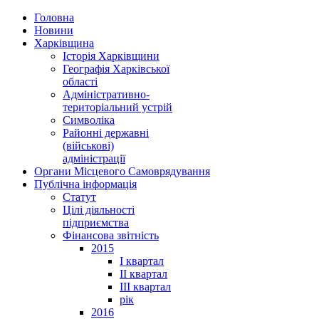
Головна
Новини
Харківщина
Історія Харківщини
Географія Харківської
області
Адміністративно-
територіальний устрій
Символіка
Районні державні
(військові)
адміністрації
Органи Місцевого Самоврядування
Публічна інформація
Статут
Цілі діяльності
підприємства
Фінансова звітність
2015
I квартал
II квартал
III квартал
рік
2016