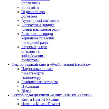
управління
Річні звіти
Відомості про
договори
Аудиторські висновки
Біографічна довідка
членів наглядової ради
Розмір винагороди
керівника та членів
наглядової ради
Інформація про
операції та
зобов’язання з
бюджетом
Сектор редакції книги «Реабілітовані історією»
Національна книга
пам'яті жертв
голодомору
Реабілітовані історією
Публікації
Відео
Сектор редакції книги «Книга Пам’яті України»
Книга Пам'яті України
Новини Книги Пам'яті