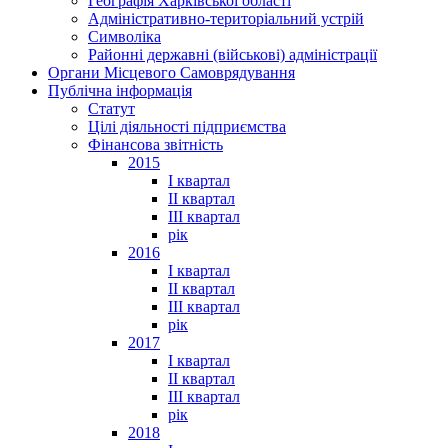
Географія Харківської області
Адміністративно-територіальний устрій
Символіка
Районні державні (військові) адміністрації
Органи Місцевого Самоврядування
Публічна інформація
Статут
Цілі діяльності підприємства
Фінансова звітність
2015
I квартал
II квартал
III квартал
рік
2016
I квартал
II квартал
III квартал
рік
2017
I квартал
II квартал
III квартал
рік
2018