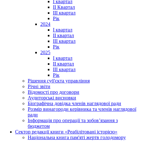
І квартал
ІІ Квартал
III квартал
Рік
2024
I квартал
II квартал
III квартал
Рік
2025
I квартал
II квартал
III квартал
Рік
Рішення суб'єкта управління
Річні звіти
Відомості про договори
Аудиторські висновки
Біографічна довідка членів наглядової ради
Розмір винагороди керівника та членів наглядової
ради
Інформація про операції та зобов’язання з
бюджетом
Сектор редакції книги «Реабілітовані історією»
Національна книга пам'яті жертв голодомору