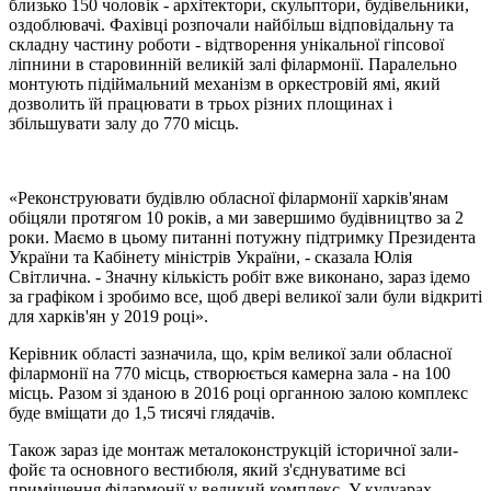
близько 150 чоловік - архітектори, скульптори, будівельники,
оздоблювачі. Фахівці розпочали найбільш відповідальну та
складну частину роботи - відтворення унікальної гіпсової
ліпнини в старовинній великій залі філармонії. Паралельно
монтують підіймальний механізм в оркестровій ямі, який
дозволить їй працювати в трьох різних площинах і
збільшувати залу до 770 місць.
«Реконструювати будівлю обласної філармонії харків'янам
обіцяли протягом 10 років, а ми завершимо будівництво за 2
роки. Маємо в цьому питанні потужну підтримку Президента
України та Кабінету міністрів України, - сказала Юлія
Світлична. - Значну кількість робіт вже виконано, зараз ідемо
за графіком і зробимо все, щоб двері великої зали були відкриті
для харків'ян у 2019 році».
Керівник області зазначила, що, крім великої зали обласної
філармонії на 770 місць, створюється камерна зала - на 100
місць. Разом зі зданою в 2016 році органною залою комплекс
буде вміщати до 1,5 тисячі глядачів.
Також зараз іде монтаж металоконструкцій історичної зали-
фойє та основного вестибюля, який з'єднуватиме всі
приміщення філармонії у великий комплекс. У кулуарах