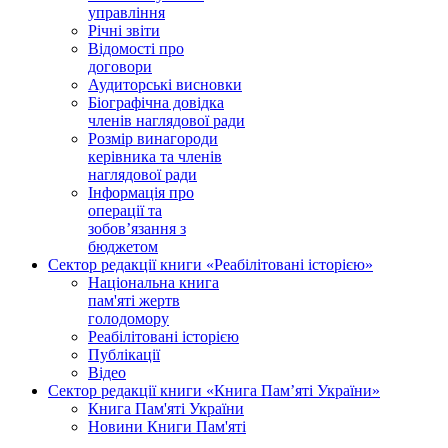
управління
Річні звіти
Відомості про
договори
Аудиторські висновки
Біографічна довідка
членів наглядової ради
Розмір винагороди
керівника та членів
наглядової ради
Інформація про
операції та
зобов’язання з
бюджетом
Сектор редакції книги «Реабілітовані історією»
Національна книга
пам'яті жертв
голодомору
Реабілітовані історією
Публікації
Відео
Сектор редакції книги «Книга Пам’яті України»
Книга Пам'яті України
Новини Книги Пам'яті