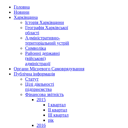
Головна
Новини
Харківщина
Історія Харківщини
Географія Харківської
області
Адміністративно-
територіальний устрій
Символіка
Районні державні
(військові)
адміністрації
Органи Місцевого Самоврядування
Публічна інформація
Статут
Цілі діяльності
підприємства
Фінансова звітність
2015
I квартал
II квартал
III квартал
рік
2016