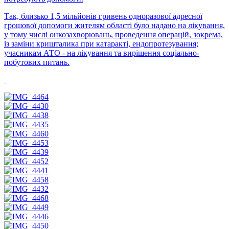
Так, близько 1,5 мільйонів гривень одноразової адресної
грошової допомоги жителям області було надано на лікування,
у тому числі онкозахворювань, проведення операцій, зокрема,
із заміни кришталика при катаракті, ендопротезування;
учасникам АТО - на лікування та вирішення соціально-
побутових питань.