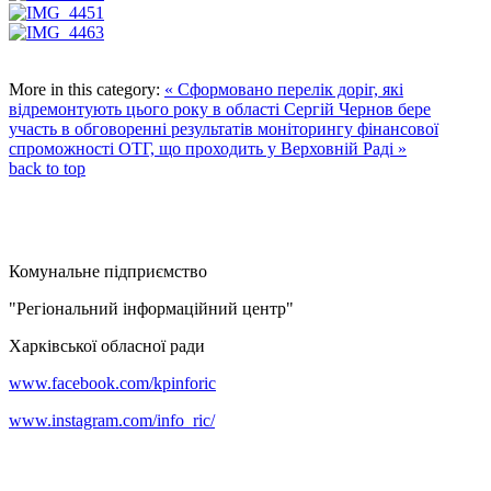
More in this category:
« Сформовано перелік доріг, які
відремонтують цього року в області
Сергій Чернов бере
участь в обговоренні результатів моніторингу фінансової
спроможності ОТГ, що проходить у Верховній Раді »
back to top
Комунальне підприємство
"Регіональний інформаційний центр"
Харківської обласної ради
www.facebook.com/kpinforic
www.instagram.com/info_ric/