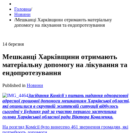
Головна
/
Новини
/
Мешканці Харківщини отримають матеріальну
допомогу на лікування та ендопротезування
14
березня
Мешканці Харківщини отримають
матеріальну допомогу на лікування та
ендопротезування
Published in
Новини
Засідання Комісії з питань надання одноразової
адресної грошової допомоги мешканцям Харківської області,
які опинилися в скрутній життєвій ситуації відбулось
сьогодні у Будинку рад за участю першого заступника
голови Харківської обласної ради Віктора Коваленка.
На розгляд Комісії було винесено 461 звернення громадян, які
потребують допомоги.