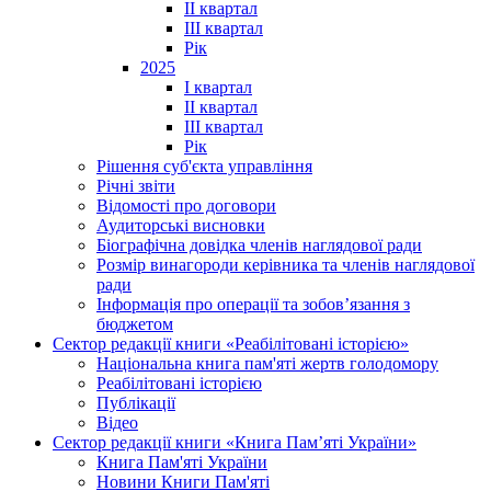
II квартал
III квартал
Рік
2025
I квартал
II квартал
III квартал
Рік
Рішення суб'єкта управління
Річні звіти
Відомості про договори
Аудиторські висновки
Біографічна довідка членів наглядової ради
Розмір винагороди керівника та членів наглядової
ради
Інформація про операції та зобов’язання з
бюджетом
Сектор редакції книги «Реабілітовані історією»
Національна книга пам'яті жертв голодомору
Реабілітовані історією
Публікації
Відео
Сектор редакції книги «Книга Пам’яті України»
Книга Пам'яті України
Новини Книги Пам'яті