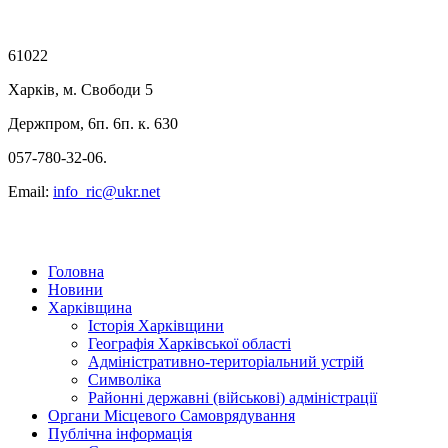
61022
Харків, м. Свободи 5
Держпром, 6п. 6п. к. 630
057-780-32-06.
Email:
info_ric@ukr.net
Головна
Новини
Харківщина
Історія Харківщини
Географія Харківської області
Адміністративно-територіальний устрій
Символіка
Районні державні (військові) адміністрації
Органи Місцевого Самоврядування
Публічна інформація