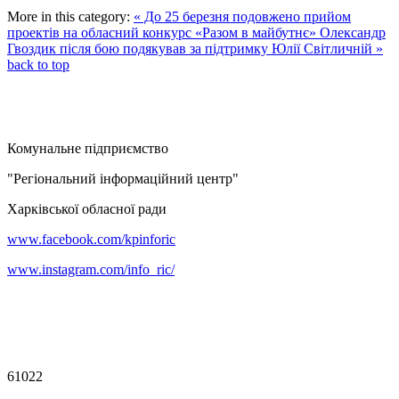
More in this category:
« До 25 березня подовжено прийом
проектів на обласний конкурс «Разом в майбутнє»
Олександр
Гвоздик після бою подякував за підтримку Юлії Світличній »
back to top
Комунальне підприємство
"Регіональний інформаційний центр"
Харківської обласної ради
www.facebook.com/kpinforic
www.instagram.com/info_ric/
61022