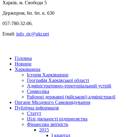
Харків, м. Свободи 5
Держпром, 6п. 6п. к. 630
057-780-32-06.
Email:
info_ric@ukr.net
Головна
Новини
Харківщина
Історія Харківщини
Географія Харківської області
Адміністративно-територіальний устрій
Символіка
Районні державні (військові) адміністрації
Органи Місцевого Самоврядування
Публічна інформація
Статут
Цілі діяльності підприємства
Фінансова звітність
2015
I квартал