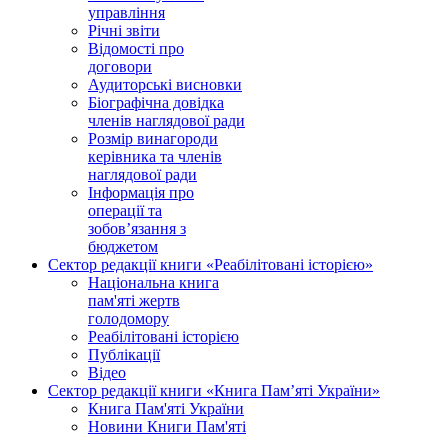
управління
Річні звіти
Відомості про
договори
Аудиторські висновки
Біографічна довідка
членів наглядової ради
Розмір винагороди
керівника та членів
наглядової ради
Інформація про
операції та
зобов’язання з
бюджетом
Сектор редакції книги «Реабілітовані історією»
Національна книга
пам'яті жертв
голодомору
Реабілітовані історією
Публікації
Відео
Сектор редакції книги «Книга Пам’яті України»
Книга Пам'яті України
Новини Книги Пам'яті