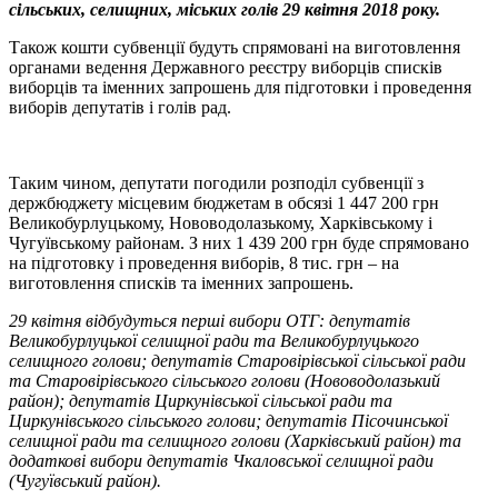
сільських, селищних, міських голів 29 квітня 2018 року.
Також кошти субвенції будуть спрямовані на виготовлення
органами ведення Державного реєстру виборців списків
виборців та іменних запрошень для підготовки і проведення
виборів депутатів і голів рад.
Таким чином, депутати погодили розподіл субвенції з
держбюджету місцевим бюджетам в обсязі 1 447 200 грн
Великобурлуцькому, Нововодолазькому, Харківському і
Чугуївському районам. З них 1 439 200 грн буде спрямовано
на підготовку і проведення виборів, 8 тис. грн – на
виготовлення списків та іменних запрошень.
29 квітня відбудуться перші вибори ОТГ: депутатів
Великобурлуцької селищної ради та Великобурлуцького
селищного голови; депутатів Старовірівської сільської ради
та Старовірівського сільського голови (Нововодолазький
район); депутатів Циркунівської сільської ради та
Циркунівського сільського голови; депутатів Пісочинської
селищної ради та селищного голови (Харківський район) та
додаткові вибори депутатів Чкаловської селищної ради
(Чугуївський район).