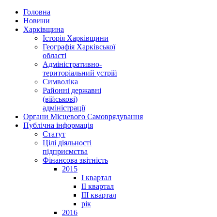
Головна
Новини
Харківщина
Історія Харківщини
Географія Харківської
області
Адміністративно-
територіальний устрій
Символіка
Районні державні
(військові)
адміністрації
Органи Місцевого Самоврядування
Публічна інформація
Статут
Цілі діяльності
підприємства
Фінансова звітність
2015
I квартал
II квартал
III квартал
рік
2016