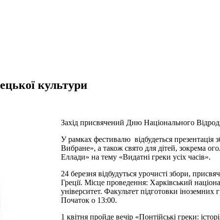
ецької культури
Захід присвячений Дню Національного Відродж
У рамках фестивалю відбудеться презентація з
Вибране», а також свято для дітей, зокрема о
Еллади» на тему «Видатні греки усіх часів».
24 березня відбудуться урочисті збори, присв
Греції. Місце проведення: Харківський націо
університет. Факультет підготовки іноземних г
Початок о 13:00.
1 квітня пройде вечір «Понтійські греки: історі