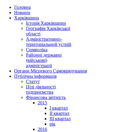
Головна
Новини
Харківщина
Історія Харківщини
Географія Харківської
області
Адміністративно-
територіальний устрій
Символіка
Районні державні
(військові)
адміністрації
Органи Місцевого Самоврядування
Публічна інформація
Статут
Цілі діяльності
підприємства
Фінансова звітність
2015
I квартал
II квартал
III квартал
рік
2016