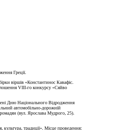
ення Греції.
бірки віршів «Константинос Кавафіс.
голошення VIII-го конкурсу «Сяйво
ячені Дню Національного Відродження
нальний автомобільно-дорожній
ромадян (вул. Ярослава Мудрого, 25).
я, культура, традиції». Місце проведення: