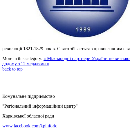
революції 1821-1829 років. Свято збігається з православним свя
More in this category:
« Міжнародні партнери України не визнаю
додому з 12 медалями »
back to top
Комунальне підприємство
"Регіональний інформаційний центр"
Харківської обласної ради
www.facebook.com/kpinforic