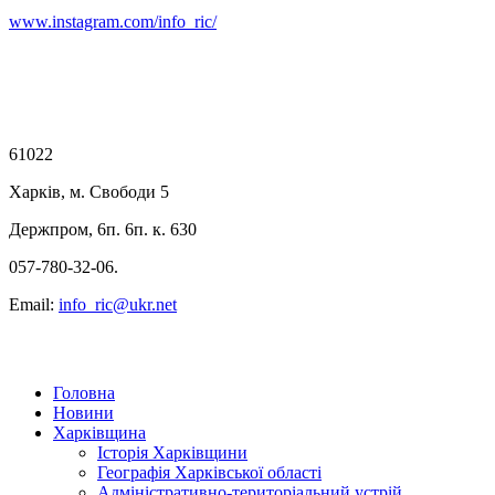
www.instagram.com/info_ric/
61022
Харків, м. Свободи 5
Держпром, 6п. 6п. к. 630
057-780-32-06.
Email:
info_ric@ukr.net
Головна
Новини
Харківщина
Історія Харківщини
Географія Харківської області
Адміністративно-територіальний устрій