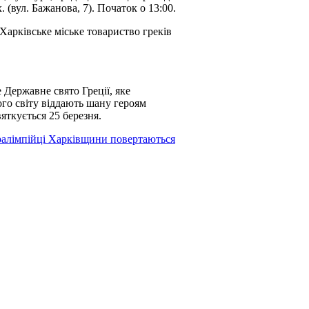
 (вул. Бажанова, 7). Початок о 13:00.
Харківське міське товариство греків
 Державне свято Греції, яке
ього світу віддають шану героям
яткується 25 березня.
алімпійці Харківщини повертаються