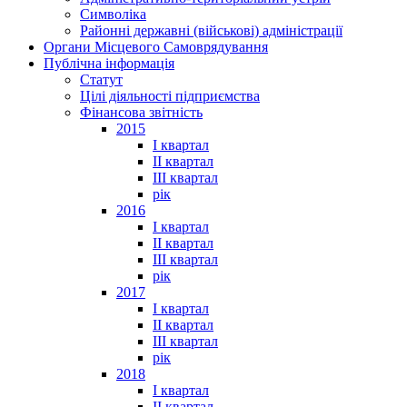
Символіка
Районні державні (військові) адміністрації
Органи Місцевого Самоврядування
Публічна інформація
Статут
Цілі діяльності підприємства
Фінансова звітність
2015
I квартал
II квартал
III квартал
рік
2016
I квартал
II квартал
III квартал
рік
2017
I квартал
II квартал
III квартал
рік
2018
I квартал
II квартал