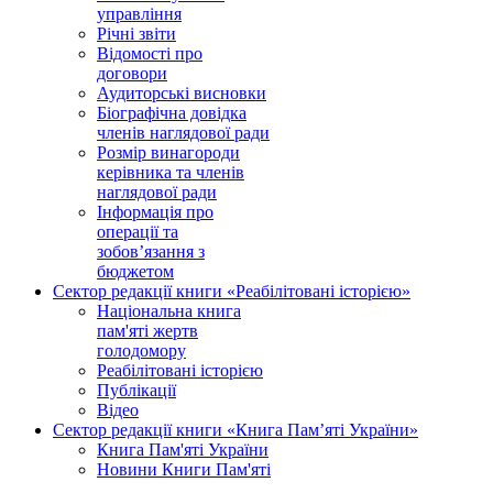
управління
Річні звіти
Відомості про
договори
Аудиторські висновки
Біографічна довідка
членів наглядової ради
Розмір винагороди
керівника та членів
наглядової ради
Інформація про
операції та
зобов’язання з
бюджетом
Сектор редакції книги «Реабілітовані історією»
Національна книга
пам'яті жертв
голодомору
Реабілітовані історією
Публікації
Відео
Сектор редакції книги «Книга Пам’яті України»
Книга Пам'яті України
Новини Книги Пам'яті