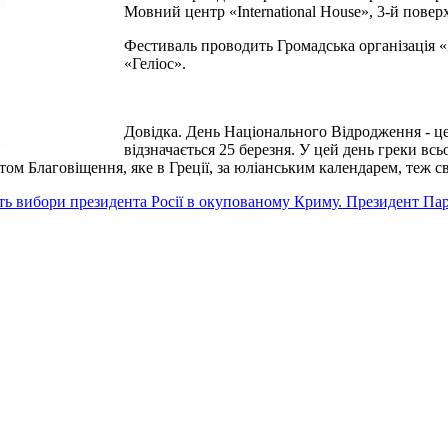
Мовний центр «International House», 3-й поверх.
Фестиваль проводить Громадська організація «
«Геліос».
Довідка. День Національного Відродження - це
відзначається 25 березня. У цей день греки вс
том Благовіщення, яке в Греції, за юліанським календарем, теж св
ть вибори президента Росії в окупованому Криму. Президент
Пар