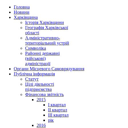
Головна
Новини
Харківщина
Історія Харківщини
Географія Харківської
області
Адміністративно-
територіальний устрій
Символіка
Районні державні
(військові)
адміністрації
Органи Місцевого Самоврядування
Публічна інформація
Статут
Цілі діяльності
підприємства
Фінансова звітність
2015
I квартал
II квартал
III квартал
рік
2016