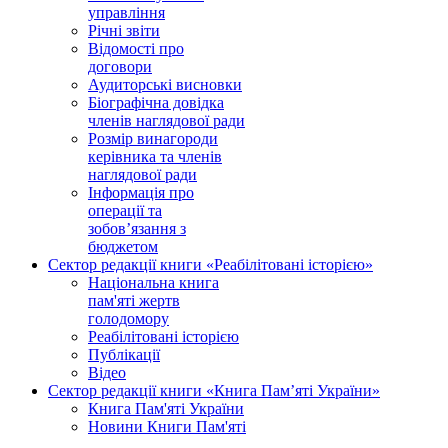
управління
Річні звіти
Відомості про
договори
Аудиторські висновки
Біографічна довідка
членів наглядової ради
Розмір винагороди
керівника та членів
наглядової ради
Інформація про
операції та
зобов’язання з
бюджетом
Сектор редакції книги «Реабілітовані історією»
Національна книга
пам'яті жертв
голодомору
Реабілітовані історією
Публікації
Відео
Сектор редакції книги «Книга Пам’яті України»
Книга Пам'яті України
Новини Книги Пам'яті