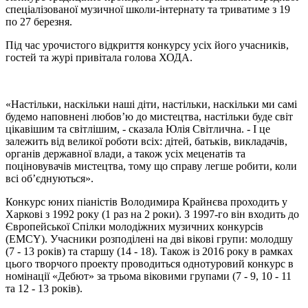
спеціалізованої музичної школи-інтернату та триватиме з 19
по 27 березня.
Під час урочистого відкриття конкурсу усіх його учасників,
гостей та журі привітала голова ХОДА.
«Настільки, наскільки наші діти, настільки, наскільки ми самі
будемо наповнені любов’ю до мистецтва, настільки буде світ
цікавішим та світлішим, - сказала Юлія Світлична. - І це
залежить від великої роботи всіх: дітей, батьків, викладачів,
органів державної влади, а також усіх меценатів та
поціновувачів мистецтва, тому що справу легше робити, коли
всі об’єднуються».
Конкурс юних піаністів Володимира Крайнєва проходить у
Харкові з 1992 року (1 раз на 2 роки). З 1997-го він входить до
Європейської Спілки молодіжних музичних конкурсів
(EMCY). Учасники розподілені на дві вікові групи: молодшу
(7 - 13 років) та старшу (14 - 18). Також із 2016 року в рамках
цього творчого проекту проводиться однотуровий конкурс в
номінації «Дебют» за трьома віковими групами (7 - 9, 10 - 11
та 12 - 13 років).