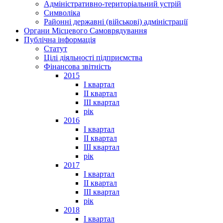
Адміністративно-територіальний устрій
Символіка
Районні державні (військові) адміністрації
Органи Місцевого Самоврядування
Публічна інформація
Статут
Цілі діяльності підприємства
Фінансова звітність
2015
I квартал
II квартал
III квартал
рік
2016
I квартал
II квартал
III квартал
рік
2017
I квартал
II квартал
III квартал
рік
2018
I квартал