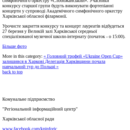
симфонічного оркестру «Слобожанський». Учасники
конкурсу старшої групи будуть виконувати фортепіанні
концерти у супроводі Академічного симфонічного оркестру
Харківської обласної філармонії.
Урочисте закриття конкурсу та концерт лауреатів відбудеться
27 березня у Великій залі Харківської середньої
спеціалізованої музичної школи-інтернату (початок - о 15:00).
Більше фото
More in this category:
« Головний трофей «Ukraine Open Cup»
залишився в Харкові
Делегація Харківщини почала
навчальний тур до Польщі »
back to top
Комунальне підприємство
"Регіональний інформаційний центр"
Харківської обласної ради
www.facebook.com/kpinforic