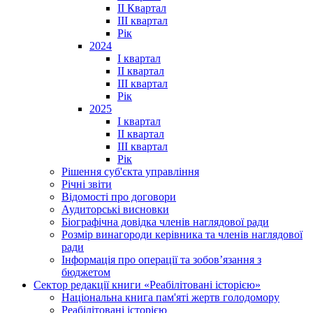
ІІ Квартал
III квартал
Рік
2024
I квартал
II квартал
III квартал
Рік
2025
I квартал
II квартал
III квартал
Рік
Рішення суб'єкта управління
Річні звіти
Відомості про договори
Аудиторські висновки
Біографічна довідка членів наглядової ради
Розмір винагороди керівника та членів наглядової
ради
Інформація про операції та зобов’язання з
бюджетом
Сектор редакції книги «Реабілітовані історією»
Національна книга пам'яті жертв голодомору
Реабілітовані історією