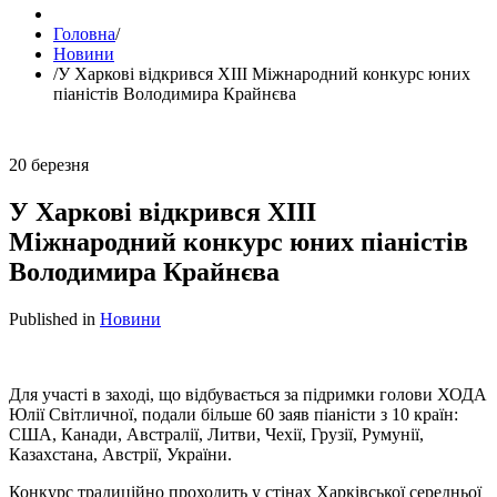
Головна
/
Новини
/
У Харкові відкрився XIII Міжнародний конкурс юних
піаністів Володимира Крайнєва
20
березня
У Харкові відкрився XIII
Міжнародний конкурс юних піаністів
Володимира Крайнєва
Published in
Новини
Для участі в заході, що відбувається за підримки голови ХОДА
Юлії Світличної, подали більше 60 заяв піаністи з 10 країн:
США, Канади, Австралії, Литви, Чехії, Грузії, Румунії,
Казахстана, Австрії, України.
Конкурс традиційно проходить у стінах Харківської середньої