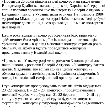
«Протягом 20 років відкривав цей конкурс наш вихованець
Володимир Крайнєв, - нагадав директор Харківської середньої
спеціалізованої музичної школи-інтернату Валерій Алтухов. -
Це єдиний піаніст з України, який отримав 1-у премію в 1980-
му році на Міжнародному конкурсі Чайковського. Тоді це було
неймовірне досягнення, ніхто до сьогодні не може повторити
цей подвиг».
Цього року відкриття конкурсу Крайнєва було відзначено
здійсненням його мрії та мрії всіх викладачів і вихованців
музичної школи – в дар від меценатів конкурс отримав рояль
Steinway, на якому й будуть проводитись конкурсні
прослуховування у Великій залі школи.
«Це як казка. У цьому році ми отримаємо 3 нових роялі для
нашої школи, - розповів Валерій Алтухов. - У конкурсу багато
друзів. Я вдячний, що всі ми єдині в цьому конкурсі - і
обласна державна адміністрація, і Харківська філармонія, й
опера, і молодіжний симфонічний оркестр, і меценати».
І тур конкурсних прослуховувань юних піаністів відбудеться
20 -22 березня, ІІ – 22 – 23. Конкурсні прослуховування в
номінації «Дебют» відбудуться 21-22 березня. У ІІІ турі
конкурсу учасники молодшої групи будуть виконувати
фортепіанні концерти у супроводі Молодіжного академічного