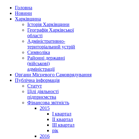
Головна
Новини
Харківщина
Історія Харківщини
Географія Харківської
області
Адміністративно-
територіальний устрій
Символіка
Районні державні
(військові)
адміністрації
Органи Місцевого Самоврядування
Публічна інформація
Статут
Цілі діяльності
підприємства
Фінансова звітність
2015
I квартал
II квартал
III квартал
рік
2016