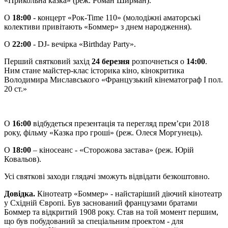
«Прикольна казка» (реж. Роман Ширман).
О
18:00
- концерт «Рок-Time 110» (молодіжні аматорські
колективи привітають «Боммер» з днем народження).
О
22:00
- DJ- вечірка «Bіrthday Party».
Перший святковий захід
24 березня
розпочнеться о
14:00
.
Ним стане майстер-клас історика кіно, кінокритика
Володимира Миславського «Французький кінематограф І пол.
20 ст.»
О
16:00
відбудеться презентація та перегляд прем’єри 2018
року, фільму «Казка про гроші» (реж. Олеся Моргунець).
О
18:00
– кіносеанс - «Сторожова застава» (реж. Юрій
Ковальов).
Усі святкові заходи глядачі зможуть відвідати безкоштовно.
Довідка.
Кінотеатр «Боммер» - найстаріший діючий кінотеатр
у Східній Європі. Був заснований французами братами
Боммер та відкритий 1908 року. Став на той момент першим,
що був побудований за спеціальним проектом - для