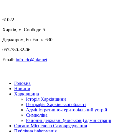
61022
Харків, м. Свободи 5
Держпром, 6п. 6п. к. 630
057-780-32-06.
Email:
info_ric@ukr.net
Головна
Новини
Харківщина
Історія Харківщини
Географія Харківської області
Адміністративно-територіальний устрій
Символіка
Районні державні (військові) адміністрації
Органи Місцевого Самоврядування
Публічна інформація