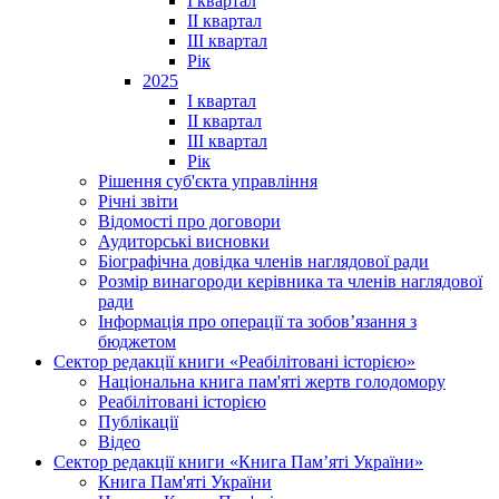
I квартал
II квартал
III квартал
Рік
2025
I квартал
II квартал
III квартал
Рік
Рішення суб'єкта управління
Річні звіти
Відомості про договори
Аудиторські висновки
Біографічна довідка членів наглядової ради
Розмір винагороди керівника та членів наглядової
ради
Інформація про операції та зобов’язання з
бюджетом
Сектор редакції книги «Реабілітовані історією»
Національна книга пам'яті жертв голодомору
Реабілітовані історією
Публікації
Відео
Сектор редакції книги «Книга Пам’яті України»
Книга Пам'яті України