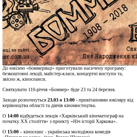
До ювілею «боммерівці» приготували насичену програму:
безкоштовні лекції, майстер-класи, концертні виступи та,
звісно ж, кіносеанси.
Святкувати 110-річчя «Боммер» буде 23 та 24 березня.
Заходи розпочнуться
23.03 о 13:00
- привітаннями ювіляру від
керівництва області та діячів кіномистецтва.
О
14:00
відбудеться лекція «Харківський кінематограф на
початку ХХ століття» з проекту «Ніч історії Харкова».
О
15:00
– кіносеанс - українська молодіжна комедія