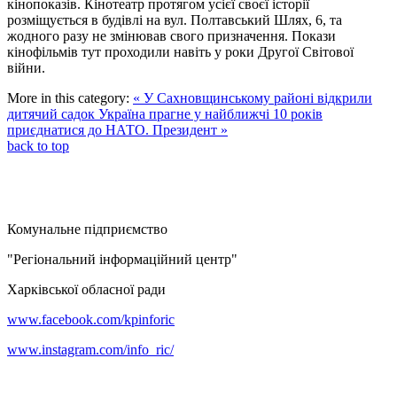
кінопоказів. Кінотеатр протягом усієї своєї історії
розміщується в будівлі на вул. Полтавський Шлях, 6, та
жодного разу не змінював свого призначення. Покази
кінофільмів тут проходили навіть у роки Другої Світової
війни.
More in this category:
« У Сахновщинському районі відкрили
дитячий садок
Україна прагне у найближчі 10 років
приєднатися до НАТО. Президент »
back to top
Комунальне підприємство
"Регіональний інформаційний центр"
Харківської обласної ради
www.facebook.com/kpinforic
www.instagram.com/info_ric/