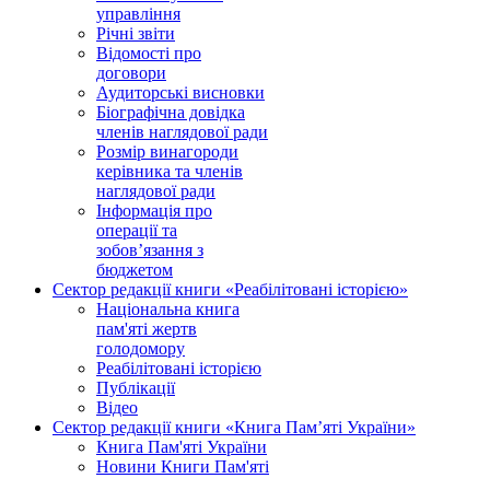
управління
Річні звіти
Відомості про
договори
Аудиторські висновки
Біографічна довідка
членів наглядової ради
Розмір винагороди
керівника та членів
наглядової ради
Інформація про
операції та
зобов’язання з
бюджетом
Сектор редакції книги «Реабілітовані історією»
Національна книга
пам'яті жертв
голодомору
Реабілітовані історією
Публікації
Відео
Сектор редакції книги «Книга Пам’яті України»
Книга Пам'яті України
Новини Книги Пам'яті