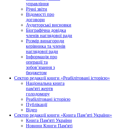
управління
Річні звіти
Відомості про
договори
Аудиторські висновки
Біографічна довідка
членів наглядової ради
Розмір винагороди
керівника та членів
наглядової ради
Інформація про
операції та
зобов’язання з
бюджетом
Сектор редакції книги «Реабілітовані історією»
Національна книга
пам'яті жертв
голодомору
Реабілітовані історією
Публікації
Відео
Сектор редакції книги «Книга Пам’яті України»
Книга Пам'яті України
Новини Книги Пам'яті