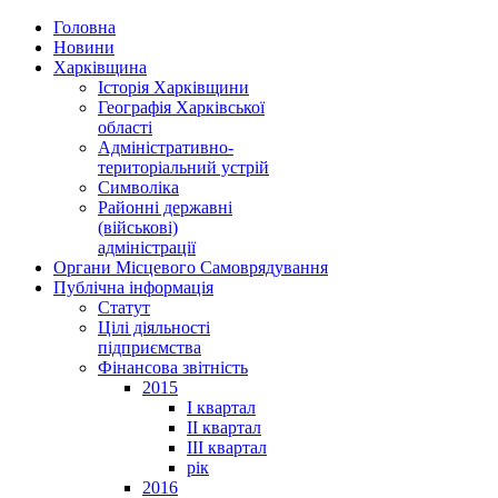
Головна
Новини
Харківщина
Історія Харківщини
Географія Харківської
області
Адміністративно-
територіальний устрій
Символіка
Районні державні
(військові)
адміністрації
Органи Місцевого Самоврядування
Публічна інформація
Статут
Цілі діяльності
підприємства
Фінансова звітність
2015
I квартал
II квартал
III квартал
рік
2016