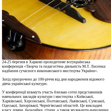
24-25 березня в Харкові проходитиме всеукраїнська
конференція «Творча та педагогічна діяльність М.Т. Лисенка:
надбання сучасного виконавського мистецтва України».
Захід приурочено до 100-річчя від дня народження відомого
діяча української культури.
У конференції візьмуть участь близько сотні представників
навчальних закладів культури і мистецтва з Київської,
Харківської, Херсонської, Полтавської, Львівської, Сумської,
Одеської, Запорізької, Чернігівської областей. Це викладачі
класу домри, балалайки, гітари, а також музиканти-народники