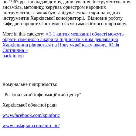
по 1963 рр. викладав домру, диригування, інструментування,
ансамбль, методику, керував оркестром народних
інструментів, а також був завідувачем кафедри народних
інструментів Харківської консерваторії. Відновив роботу
кафедри народних інструментів як самостійного підрозділу.
More in this category:
« З 1 квітня мешканці області можуть
обрати сімейного лікаря та підписати з ним декларацію
Харківщина рівняється на Нову українську школу. Юлія
Світлична »
back to top
Комунальне підприємство
"Регіональний інформаційний центр"
Харківської обласної ради
www.facebook.com/kpinforic
www.instagram.com/info_ric/