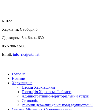
61022
Харків, м. Свободи 5
Держпром, 6п. 6п. к. 630
057-780-32-06.
Email:
info_ric@ukr.net
Головна
Новини
Харківщина
Історія Харківщини
Географія Харківської області
Адміністративно-територіальний устрій
Символіка
Районні державні (військові) адміністрації
Органи Місцевого Самоврядування