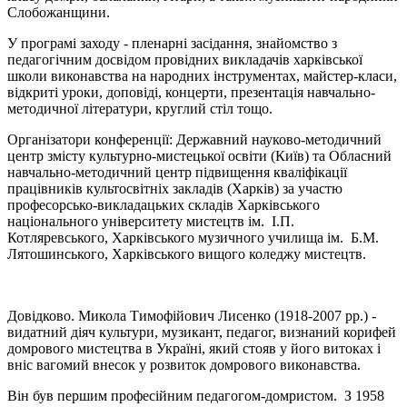
Слобожанщини.
У програмі заходу - пленарні засідання, знайомство з
педагогічним досвідом провідних викладачів харківської
школи виконавства на народних інструментах, майстер-класи,
відкриті уроки, доповіді, концерти, презентація навчально-
методичної літератури, круглий стіл тощо.
Організатори конференції: Державний науково-методичний
центр змісту культурно-мистецької освіти (Київ) та Обласний
навчально-методичний центр підвищення кваліфікації
працівників культосвітніх закладів (Харків) за участю
професорсько-викладацьких складів Харківського
національного університету мистецтв ім. І.П.
Котляревського, Харківського музичного училища ім. Б.М.
Лятошинського, Харківського вищого коледжу мистецтв.
Довідково. Микола Тимофійович Лисенко (1918-2007 рр.) -
видатний діяч культури, музикант, педагог, визнаний корифей
домрового мистецтва в Україні, який стояв у його витоках і
вніс вагомий внесок у розвиток домрового виконавства.
Він був першим професійним педагогом-домристом. З 1958