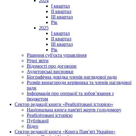
2024
I квартал
II квартал
III квартал
Рік
2025
I квартал
II квартал
III квартал
Рік
Рішення суб'єкта управління
Річні звіти
Відомості про договори
Аудиторські висновки
Біографічна довідка членів наглядової ради
Розмір винагороди керівника та членів наглядової
ради
Інформація про операції та зобов’язання з
бюджетом
Сектор редакції книги «Реабілітовані історією»
Національна книга пам'яті жертв голодомору
Реабілітовані історією
Публікації
Відео
Сектор редакції книги «Книга Пам’яті України»