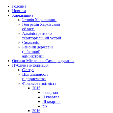
Головна
Новини
Харківщина
Історія Харківщини
Географія Харківської
області
Адміністративно-
територіальний устрій
Символіка
Районні державні
(військові)
адміністрації
Органи Місцевого Самоврядування
Публічна інформація
Статут
Цілі діяльності
підприємства
Фінансова звітність
2015
I квартал
II квартал
III квартал
рік
2016