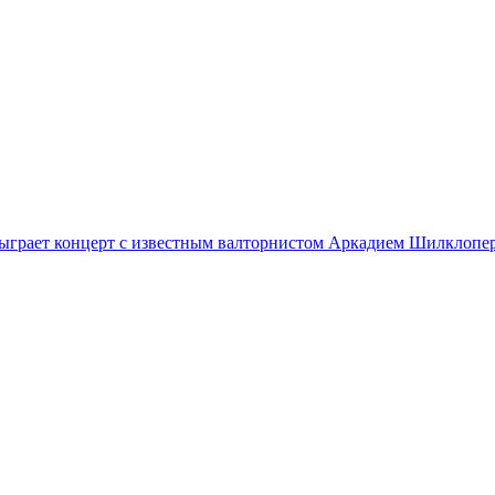
ыграет концерт с известным валторнистом Аркадием Шилклоп