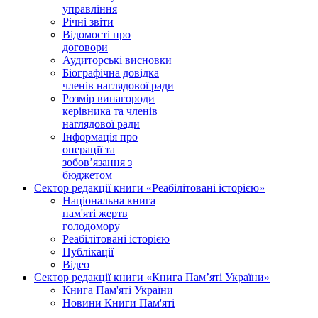
управління
Річні звіти
Відомості про
договори
Аудиторські висновки
Біографічна довідка
членів наглядової ради
Розмір винагороди
керівника та членів
наглядової ради
Інформація про
операції та
зобов’язання з
бюджетом
Сектор редакції книги «Реабілітовані історією»
Національна книга
пам'яті жертв
голодомору
Реабілітовані історією
Публікації
Відео
Сектор редакції книги «Книга Пам’яті України»
Книга Пам'яті України
Новини Книги Пам'яті