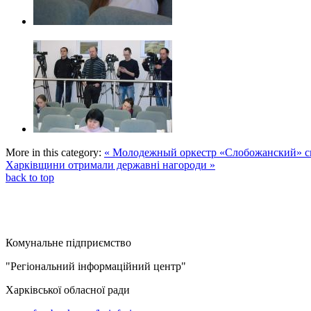
More in this category:
« Молодежный оркестр «Слобожанский» с
Харківщини отримали державні нагороди »
back to top
Комунальне підприємство
"Регіональний інформаційний центр"
Харківської обласної ради