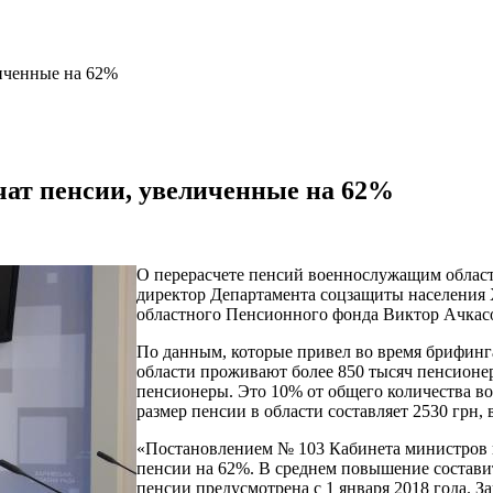
личенные на 62%
чат пенсии, увеличенные на 62%
О перерасчете пенсий военнослужащим област
директор Департамента соцзащиты населени
областного Пенсионного фонда Виктор Ачкас
По данным, которые привел во время брифинг
области проживают более 850 тысяч пенсионер
пенсионеры. Это 10% от общего количества в
размер пенсии в области составляет 2530 грн, 
«Постановлением № 103 Кабинета министров
пенсии на 62%. В среднем повышение состав
пенсии предусмотрена с 1 января 2018 года. З