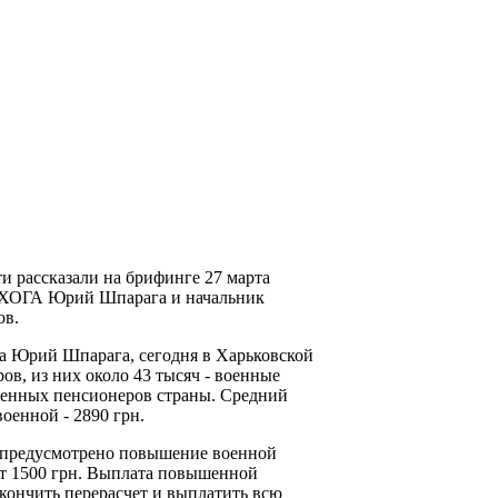
и рассказали на брифинге 27 марта
я ХОГА Юрий Шпарага и начальник
ов.
а Юрий Шпарага, сегодня в Харьковской
ов, из них около 43 тысяч - военные
оенных пенсионеров страны. Средний
военной - 2890 грн.
 предусмотрено повышение военной
ит 1500 грн. Выплата повышенной
акончить перерасчет и выплатить всю