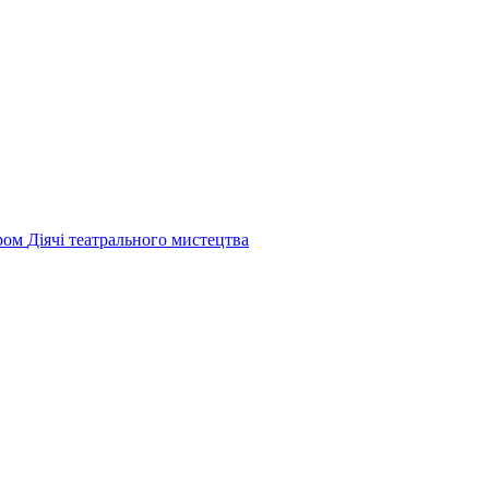
ером
Діячі театрального мистецтва