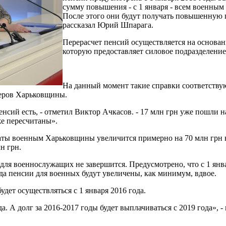
сумму повышения - с 1 января - всем военным
После этого они будут получать повышенную 
рассказал Юрий Шпарага.
Перерасчет пенсий осуществляется на основа
которую предоставляет силовое подразделение
На данный момент такие справки соответств
еров Харьковщины.
ий есть, - отметил Виктор Ачкасов. - 17 млн ​​грн уже пошли н
же пересчитаны».
аты военным Харьковщины увеличится примерно на 70 млн грн 
н грн.
ля военнослужащих не завершится. Предусмотрено, что с 1 янва
 года пенсии для военных будут увеличены, как минимум, вдвое.
дет осуществляться с 1 января 2016 года.
 А долг за 2016-2017 годы будет выплачиваться с 2019 года», -