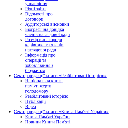
управління
Річні звіти
Відомості про
договори
Аудиторські висновки
Біографічна довідка
членів наглядової ради
Розмір винагороди
керівника та членів
наглядової ради
Інформація про
операції та
зобов’язання з
бюджетом
Сектор редакції книги «Реабілітовані історією»
Національна книга
пам'яті жертв
голодомору
Реабілітовані історією
Публікації
Відео
Сектор редакції книги «Книга Пам’яті України»
Книга Пам'яті України
Новини Книги Пам'яті