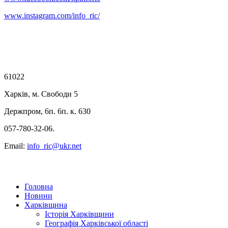
www.instagram.com/info_ric/
61022
Харків, м. Свободи 5
Держпром, 6п. 6п. к. 630
057-780-32-06.
Email:
info_ric@ukr.net
Головна
Новини
Харківщина
Історія Харківщини
Географія Харківської області