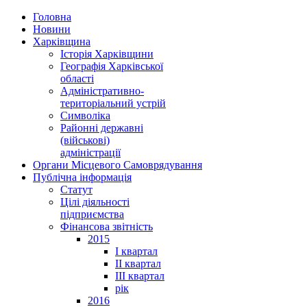
Головна
Новини
Харківщина
Історія Харківщини
Географія Харківської
області
Адміністративно-
територіальний устрій
Символіка
Районні державні
(військові)
адміністрації
Органи Місцевого Самоврядування
Публічна інформація
Статут
Цілі діяльності
підприємства
Фінансова звітність
2015
I квартал
II квартал
III квартал
рік
2016