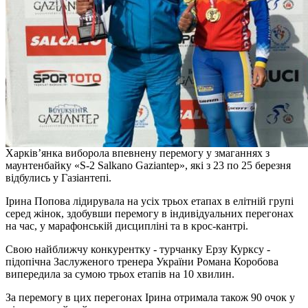
Харків’янка виборола впевнену перемогу у змаганнях з
маунтенбайку «S-2 Salkano Gaziantep», які з 23 по 25 березня
відбулись у Газіантепі.
Ірина Попова лідирувала на усіх трьох етапах в елітній групі
серед жінок, здобувши перемогу в індивідуальних перегонах
на час, у марафонській дисципліні та в крос-кантрі.
Свою найближчу конкурентку - турчанку Ерзу Курксу -
підопічна Заслуженого тренера України Романа Коробова
випередила за сумою трьох етапів на 10 хвилин.
За перемогу в цих перегонах Ірина отримала також 90 очок у