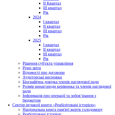
ІІ Квартал
III квартал
Рік
2024
I квартал
II квартал
III квартал
Рік
2025
I квартал
II квартал
III квартал
Рік
Рішення суб'єкта управління
Річні звіти
Відомості про договори
Аудиторські висновки
Біографічна довідка членів наглядової ради
Розмір винагороди керівника та членів наглядової
ради
Інформація про операції та зобов’язання з
бюджетом
Сектор редакції книги «Реабілітовані історією»
Національна книга пам'яті жертв голодомору
Реабілітовані історією