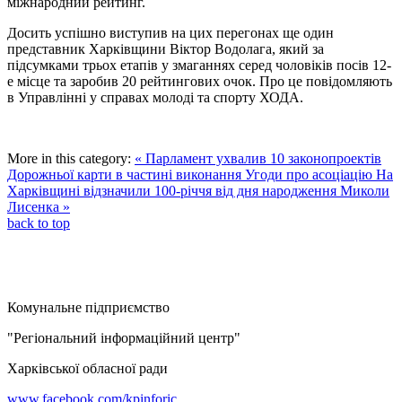
міжнародний рейтинг.
Досить успішно виступив на цих перегонах ще один
представник Харківщини Віктор Водолага, який за
підсумками трьох етапів у змаганнях серед чоловіків посів 12-
е місце та заробив 20 рейтингових очок. Про це повідомляють
в Управлінні у справах молоді та спорту ХОДА.
More in this category:
« Парламент ухвалив 10 законопроектів
Дорожньої карти в частині виконання Угоди про асоціацію
На
Харківщині відзначили 100-річчя від дня народження Миколи
Лисенка »
back to top
Комунальне підприємство
"Регіональний інформаційний центр"
Харківської обласної ради
www.facebook.com/kpinforic