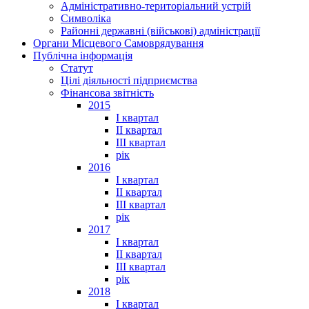
Адміністративно-територіальний устрій
Символіка
Районні державні (військові) адміністрації
Органи Місцевого Самоврядування
Публічна інформація
Статут
Цілі діяльності підприємства
Фінансова звітність
2015
I квартал
II квартал
III квартал
рік
2016
I квартал
II квартал
III квартал
рік
2017
I квартал
II квартал
III квартал
рік
2018
I квартал