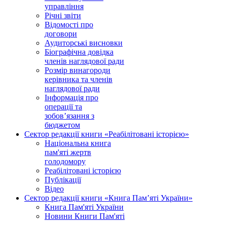
управління
Річні звіти
Відомості про
договори
Аудиторські висновки
Біографічна довідка
членів наглядової ради
Розмір винагороди
керівника та членів
наглядової ради
Інформація про
операції та
зобов’язання з
бюджетом
Сектор редакції книги «Реабілітовані історією»
Національна книга
пам'яті жертв
голодомору
Реабілітовані історією
Публікації
Відео
Сектор редакції книги «Книга Пам’яті України»
Книга Пам'яті України
Новини Книги Пам'яті