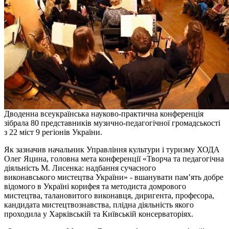
Дводенна всеукраїнська науково-практична конференція
зібрала 80 представників музично-педагогічної громадськості
з 22 міст 9 регіонів України.
Як зазначив начальник Управління культури і туризму ХОДА
Олег Яцина, головна мета конференції «Творча та педагогічна
діяльність М. Лисенка: надбання сучасного
виконавського мистецтва України» - вшанувати пам’ять добре
відомого в Україні корифея та методиста домрового
мистецтва, талановитого виконавця, диригента, професора,
кандидата мистецтвознавства, плідна діяльність якого
проходила у Харківській та Київській консерваторіях.