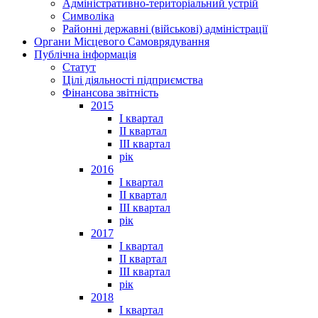
Адміністративно-територіальний устрій
Символіка
Районні державні (військові) адміністрації
Органи Місцевого Самоврядування
Публічна інформація
Статут
Цілі діяльності підприємства
Фінансова звітність
2015
I квартал
II квартал
III квартал
рік
2016
I квартал
II квартал
III квартал
рік
2017
I квартал
II квартал
III квартал
рік
2018
I квартал